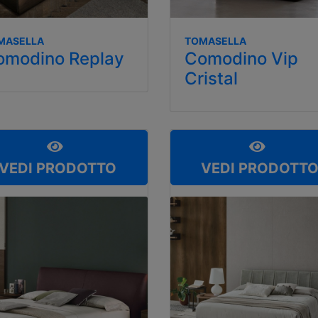
MASELLA
TOMASELLA
omodino Replay
Comodino Vip
Cristal
VEDI PRODOTTO
VEDI PRODOTT