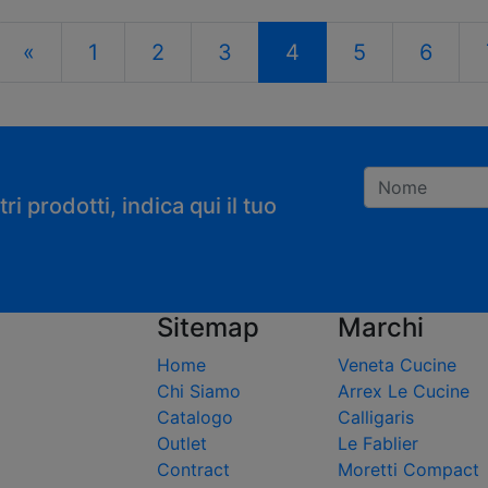
«
1
2
3
4
5
6
i prodotti, indica qui il tuo
Registrandoti con
Sitemap
Marchi
Home
Veneta Cucine
Chi Siamo
Arrex Le Cucine
Catalogo
Calligaris
Outlet
Le Fablier
Contract
Moretti Compact