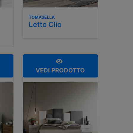
TOMASELLA
Letto Clio
O
VEDI PRODOTTO