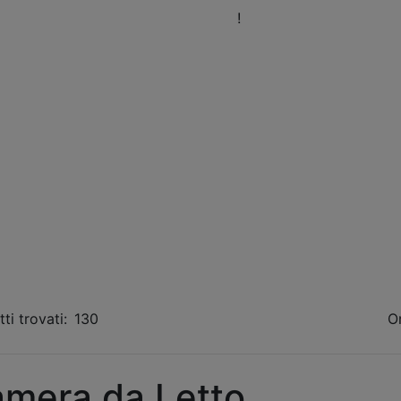
eni a trovarci nel nostro Showroom
!
Orari
Fissa 
ti trovati:
130
O
mera da Letto