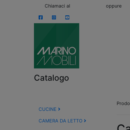
Skip to content
Chiamaci al
0863.997243
oppure
vi
Facebook
Instagram
YouTube
Catalogo
Prodot
CUCINE
CAMERA DA LETTO
Ca