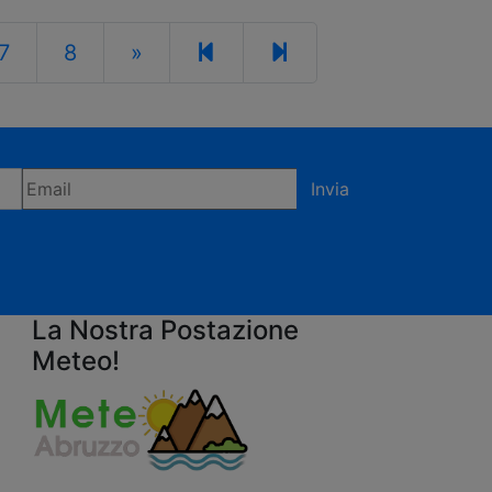
7
8
»
Invia
fermi di accettare la privacy policy
La Nostra Postazione
Meteo!