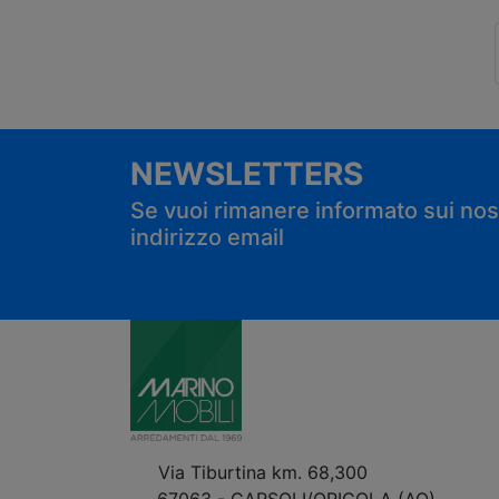
NEWSLETTERS
Se vuoi rimanere informato sui nostr
indirizzo email
Via Tiburtina km. 68,300
67063 - CARSOLI/ORICOLA (AQ)