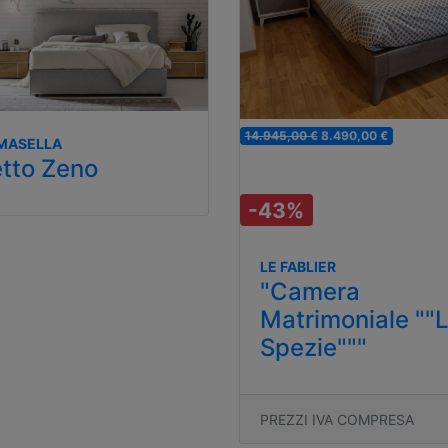
14.945,00 €
8.490,00 €
MASELLA
tto Zeno
-43%
LE FABLIER
"Camera
Matrimoniale ""
Spezie"""
PREZZI IVA COMPRESA