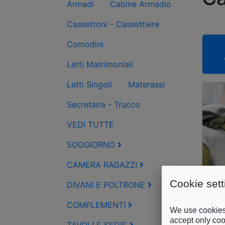
Armadi
Cabine Armadio
Cassettoni - Cassettiere
Comodini
Letti Matrimoniali
Letti Singoli
Materassi
Secretaire - Trucco
VEDI TUTTE
SOGGIORNO
CAMERA RAGAZZI
Cookie sett
DIVANI E POLTRONE
COMPLEMENTI
We use cookies 
accept only cook