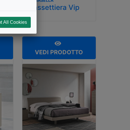
TOMASELLA
Cassettiera Vip
t All Cookies
O
VEDI PRODOTTO