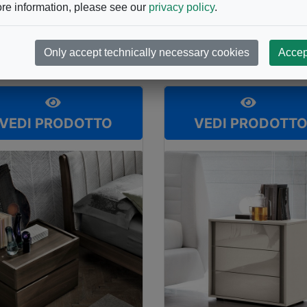
MASELLA
TOMASELLA
re information, please see our
privacy policy
.
ssettiera
Cassettiera
thena
Bogart
Only accept technically necessary cookies
Accep
VEDI PRODOTTO
VEDI PRODOTT