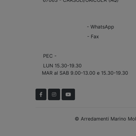
VEDI Come Raggiungerci
+39 0863.997243
+39 0863.997243
- WhatsApp
+39 0863.909408
- Fax
info@marinomobili.com
PEC -
marinomobilisnc@pec.it
LUN 15.30-19.30
MAR al SAB 9.00-13.00 e 15.30-19.30
Scopri Le APERTURE STRAORDINARIE!
Facebook
Instagram
YouTube
© Arredamenti Marino Mobi