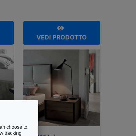
O
VEDI PRODOTTO
can choose to
ow tracking