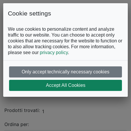
Skip to content
0863.997243
Contattaci
Cookie settings
Facebook
Instagram
YouTube
We use cookies to personalize content and analyze
traffic to our website. You can choose to accept only
cookies that are necessary for the website to function or
to also allow tracking cookies. For more information,
please see our
privacy policy
.
Only accept technically necessary cookies
Catalogo
Accept All Cookies
SOGGIORNO
Mobili con vetrina
Prodotti trovati:
1
Ordina per: