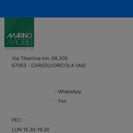
Via Tiburtina km. 68,300
67063 - CARSOLI/ORICOLA (AQ)
VEDI Come Raggiungerci
+39 0863.997243
+39 0863.997243
- WhatsApp
+39 0863.909408
- Fax
info@marinomobili.com
PEC -
marinomobilisnc@pec.it
LUN 15.30-19.30