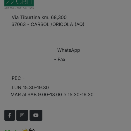
Via Tiburtina km. 68,300
67063 - CARSOLI/ORICOLA (AQ)
VEDI Come Raggiungerci
+39 0863.997243
+39 0863.997243
- WhatsApp
+39 0863.909408
- Fax
info@marinomobili.com
PEC -
marinomobilisnc@pec.it
LUN 15.30-19.30
MAR al SAB 9.00-13.00 e 15.30-19.30
Scopri Le APERTURE STRAORDINARIE!
Facebook
Instagram
YouTube