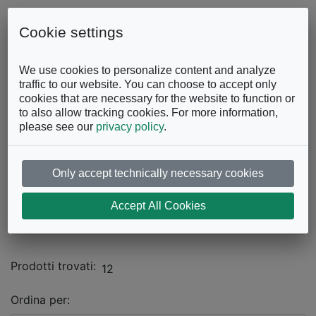
Skip to content
0863.997243
Contattaci
Cookie settings
Facebook
Instagram
YouTube
We use cookies to personalize content and analyze
traffic to our website. You can choose to accept only
cookies that are necessary for the website to function or
to also allow tracking cookies. For more information,
please see our
privacy policy
.
Only accept technically necessary cookies
Catalogo
Accept All Cookies
DIVANI E POLTRONE
Divani tre posti
Prodotti trovati:
12
Ordina per: