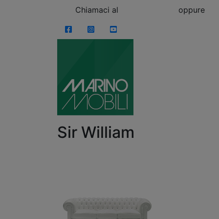
Skip to content
Chiamaci al
0863.997243
oppure
vi
Facebook
Instagram
YouTube
Sir William