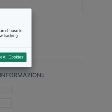
can choose to
ow tracking
t All Cookies
243
INFORMAZIONI: