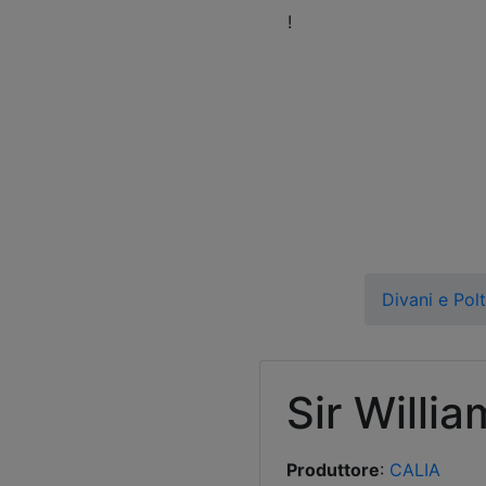
eni a trovarci nel nostro Showroom
!
Orari
Fissa 
Divani e Pol
Sir Willia
Produttore
:
CALIA