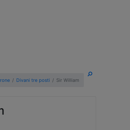
un Appuntamento!
trone
Divani tre posti
Sir William
m