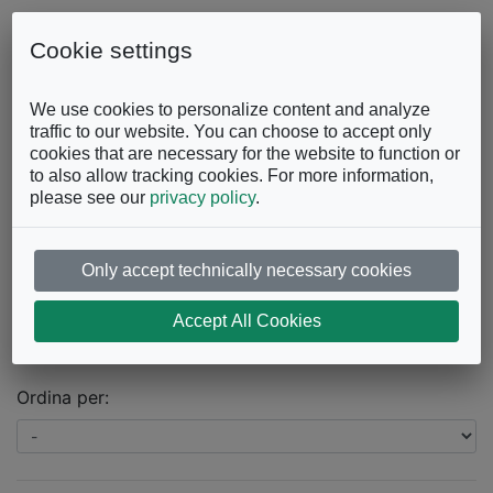
Skip to content
0863.997243
Contattaci
Cookie settings
Facebook
Instagram
YouTube
We use cookies to personalize content and analyze
traffic to our website. You can choose to accept only
cookies that are necessary for the website to function or
to also allow tracking cookies. For more information,
please see our
privacy policy
.
Only accept technically necessary cookies
Catalogo
Accept All Cookies
Prodotti trovati:
19
Ordina per: