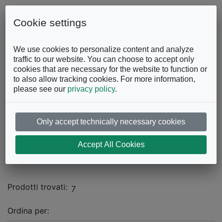
Skip to content
0863.997243
Contattaci
Cookie settings
Facebook
Instagram
YouTube
We use cookies to personalize content and analyze
traffic to our website. You can choose to accept only
cookies that are necessary for the website to function or
to also allow tracking cookies. For more information,
please see our
privacy policy
.
Only accept technically necessary cookies
Catalogo
Accept All Cookies
SOGGIORNO
Librerie e scaffali
Prodotti trovati:
7
Ordina per: