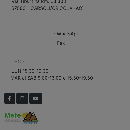
Via Tiburtina km. 68,300
67063 - CARSOLI/ORICOLA (AQ)
VEDI Come Raggiungerci
+39 0863.997243
+39 0863.997243
- WhatsApp
+39 0863.909408
- Fax
info@marinomobili.com
PEC -
marinomobilisnc@pec.it
LUN 15.30-19.30
MAR al SAB 9.00-13.00 e 15.30-19.30
Scopri Le APERTURE STRAORDINARIE!
Facebook
Instagram
YouTube