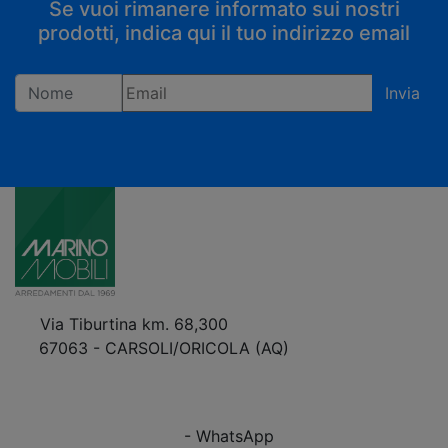
Se vuoi rimanere informato sui nostri
prodotti, indica qui il tuo indirizzo email
Invia
Registrandoti confermi di accettare la privacy policy
Via Tiburtina km. 68,300
67063 - CARSOLI/ORICOLA (AQ)
VEDI Come Raggiungerci
+39 0863.997243
+39 0863.997243
- WhatsApp