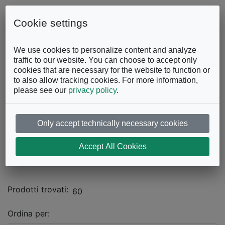
Skip to content
0863.997243
Contattaci
Cookie settings
Facebook
Instagram
YouTube
We use cookies to personalize content and analyze
traffic to our website. You can choose to accept only
cookies that are necessary for the website to function or
to also allow tracking cookies. For more information,
please see our
privacy policy
.
Only accept technically necessary cookies
Catalogo
Accept All Cookies
UFFICIO
Sedie Operative
Prodotti trovati:
60
Ordina per: