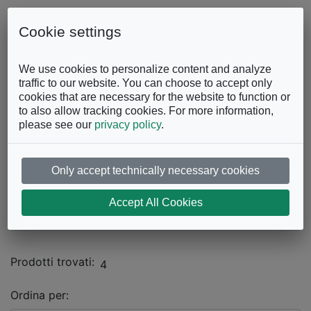
Skip to content
0863.997243
Contattaci
Cookie settings
Facebook
Instagram
YouTube
We use cookies to personalize content and analyze
traffic to our website. You can choose to accept only
cookies that are necessary for the website to function or
to also allow tracking cookies. For more information,
please see our
privacy policy
.
Only accept technically necessary cookies
Catalogo
Accept All Cookies
UFFICIO
Pareti Divisorie
Prodotti trovati:
4
Ordina per: