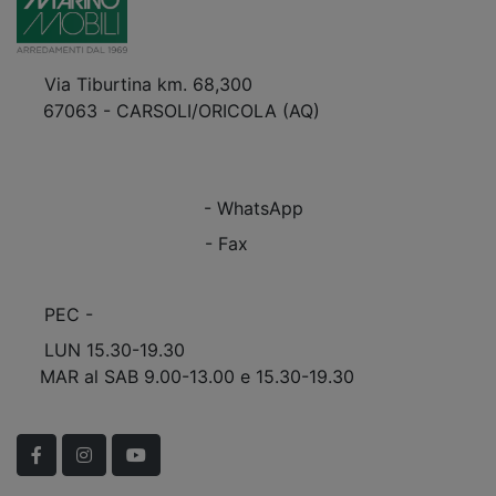
Via Tiburtina km. 68,300
67063 - CARSOLI/ORICOLA (AQ)
VEDI Come Raggiungerci
+39 0863.997243
+39 0863.997243
- WhatsApp
+39 0863.909408
- Fax
info@marinomobili.com
PEC -
marinomobilisnc@pec.it
LUN 15.30-19.30
MAR al SAB 9.00-13.00 e 15.30-19.30
Scopri Le APERTURE STRAORDINARIE!
Facebook
Instagram
YouTube