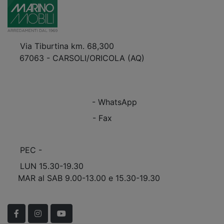
Via Tiburtina km. 68,300
67063 - CARSOLI/ORICOLA (AQ)
VEDI Come Raggiungerci
+39 0863.997243
+39 0863.997243
- WhatsApp
+39 0863.909408
- Fax
info@marinomobili.com
PEC -
marinomobilisnc@pec.it
LUN 15.30-19.30
MAR al SAB 9.00-13.00 e 15.30-19.30
Scopri Le APERTURE STRAORDINARIE!
Facebook
Instagram
YouTube