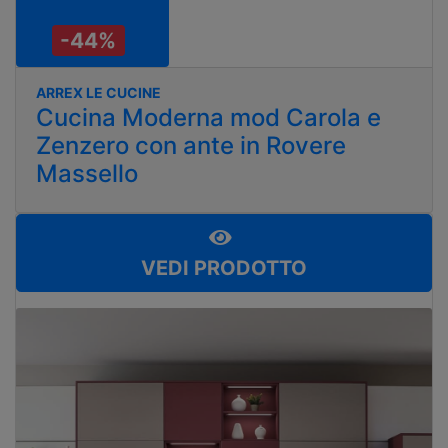
-44%
ARREX LE CUCINE
Cucina Moderna mod Carola e
Zenzero con ante in Rovere
Massello
VEDI PRODOTTO