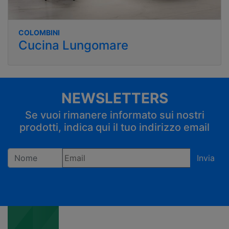
COLOMBINI
Cucina Lungomare
NEWSLETTERS
Se vuoi rimanere informato sui nostri
prodotti, indica qui il tuo indirizzo email
Invia
Registrandoti confermi di accettare la privacy policy