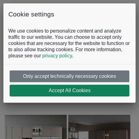
Skip to content
0863.997243
Contattaci
Cookie settings
Facebook
Instagram
YouTube
We use cookies to personalize content and analyze
traffic to our website. You can choose to accept only
cookies that are necessary for the website to function or
to also allow tracking cookies. For more information,
please see our
privacy policy
.
Only accept technically necessary cookies
Cucina Oyster
Accept All Cookies
Cucine
Cucine Moderne
Cucina Oyster