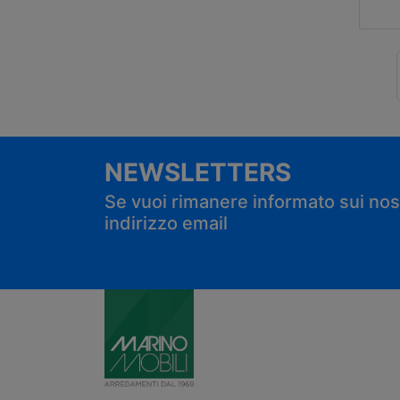
NEWSLETTERS
Se vuoi rimanere informato sui nostr
indirizzo email