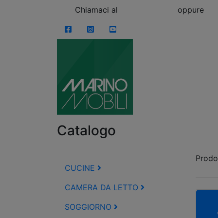
Skip to content
Chiamaci al
0863.997243
oppure
vi
Facebook
Instagram
YouTube
Catalogo
Prodot
CUCINE
CAMERA DA LETTO
SOGGIORNO