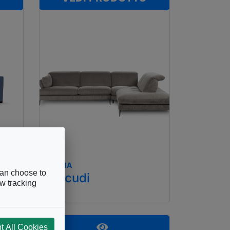
CALIA
can choose to
Alicudi
ow tracking
t All Cookies