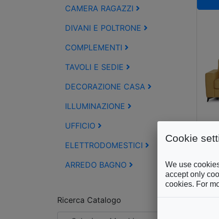
CAMERA RAGAZZI
DIVANI E POLTRONE
COMPLEMENTI
TAVOLI E SEDIE
DECORAZIONE CASA
ILLUMINAZIONE
UFFICIO
Cookie sett
ELETTRODOMESTICI
CA
ARREDO BAGNO
We use cookies 
Al
accept only cook
cookies. For mo
Ricerca Catalogo