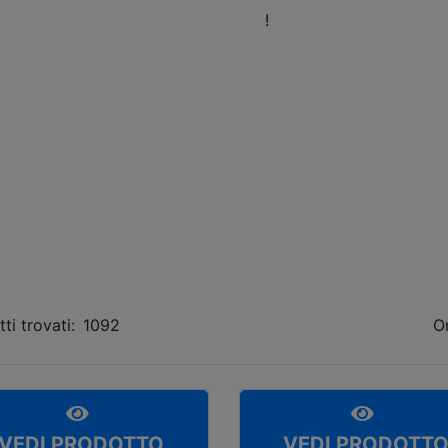
eni a trovarci nel nostro Showroom
!
Orari
Fissa 
ti trovati:
1092
O
VEDI PRODOTTO
VEDI PRODOTT