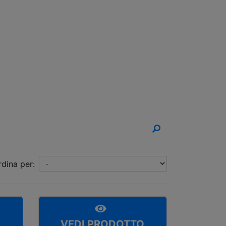
un Appuntamento!
rdina per:
O
VEDI PRODOTTO