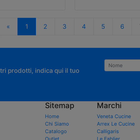
«
1
2
3
4
5
6
i prodotti, indica qui il tuo
Registrandoti con
Sitemap
Marchi
Home
Veneta Cucine
Chi Siamo
Arrex Le Cucine
Catalogo
Calligaris
Outlet
Le Fablier