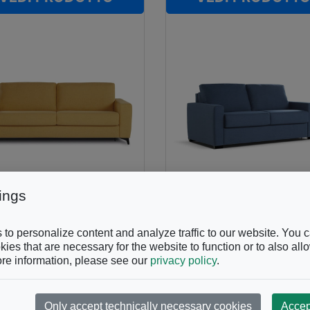
ings
LIA
CALIA
to personalize content and analyze traffic to our website. You 
fa
Alfa_1
ies that are necessary for the website to function or to also all
re information, please see our
privacy policy
.
Only accept technically necessary cookies
Accep