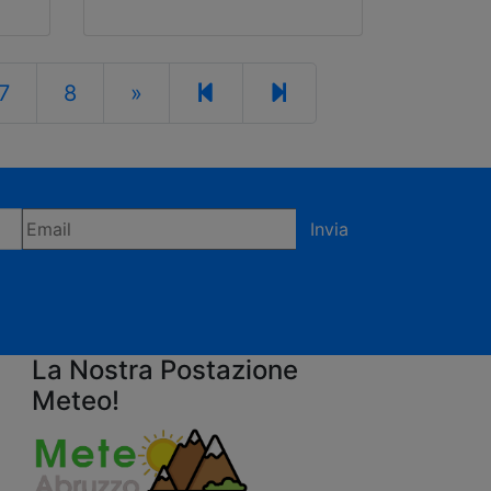
7
8
»
Invia
fermi di accettare la privacy policy
La Nostra Postazione
Meteo!