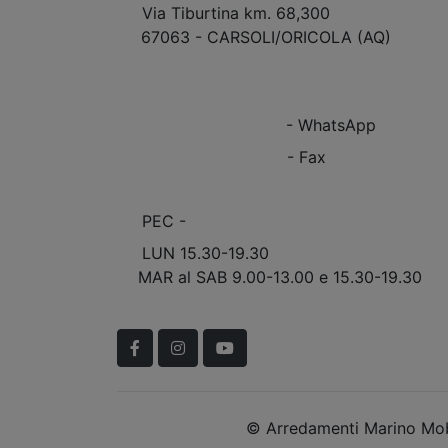
Via Tiburtina km. 68,300
67063 - CARSOLI/ORICOLA (AQ)
VEDI Come Raggiungerci
+39 0863.997243
+39 0863.997243
- WhatsApp
+39 0863.909408
- Fax
info@marinomobili.com
PEC -
marinomobilisnc@pec.it
LUN 15.30-19.30
MAR al SAB 9.00-13.00 e 15.30-19.30
Scopri Le APERTURE STRAORDINARIE!
Facebook
Instagram
YouTube
© Arredamenti Marino Mobi