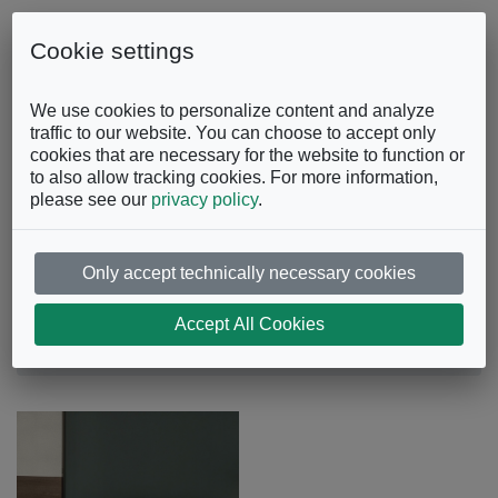
Skip to content
0863.997243
Contattaci
Cookie settings
Facebook
Instagram
YouTube
We use cookies to personalize content and analyze
traffic to our website. You can choose to accept only
cookies that are necessary for the website to function or
to also allow tracking cookies. For more information,
please see our
privacy policy
.
Only accept technically necessary cookies
Letto Eros
Accept All Cookies
Camera da Letto
Letti Matrimoniali
Letto Eros