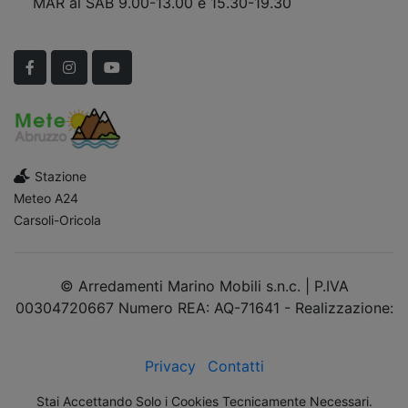
MAR al SAB 9.00-13.00 e 15.30-19.30
Scopri Le APERTURE STRAORDINARIE!
Facebook
Instagram
YouTube
Stazione
Meteo A24
Carsoli-Oricola
© Arredamenti Marino Mobili s.n.c. | P.IVA
00304720667 Numero REA: AQ-71641 - Realizzazione:
dimsolutions.it
Privacy
Contatti
Stai Accettando Solo i Cookies Tecnicamente Necessari.