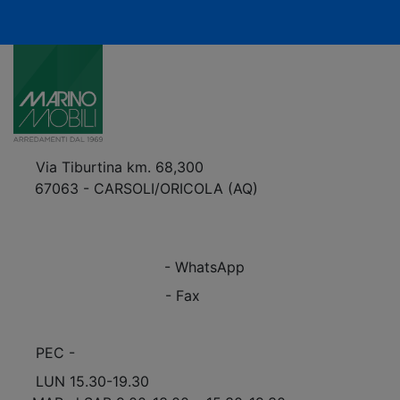
Via Tiburtina km. 68,300
67063 - CARSOLI/ORICOLA (AQ)
VEDI Come Raggiungerci
+39 0863.997243
+39 0863.997243
- WhatsApp
+39 0863.909408
- Fax
info@marinomobili.com
PEC -
marinomobilisnc@pec.it
LUN 15.30-19.30