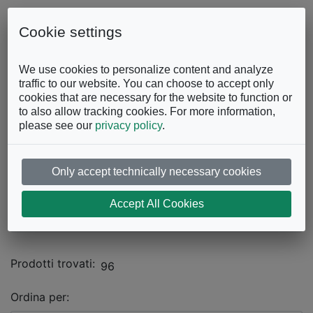
Skip to content
0863.997243
Contattaci
Cookie settings
Facebook
Instagram
YouTube
We use cookies to personalize content and analyze
traffic to our website. You can choose to accept only
cookies that are necessary for the website to function or
to also allow tracking cookies. For more information,
please see our
privacy policy
.
Only accept technically necessary cookies
Catalogo
Accept All Cookies
Tavoli e sedie
Prodotti trovati:
96
Ordina per: