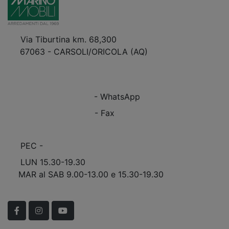
Via Tiburtina km. 68,300
67063 - CARSOLI/ORICOLA (AQ)
VEDI Come Raggiungerci
+39 0863.997243
+39 0863.997243
- WhatsApp
+39 0863.909408
- Fax
info@marinomobili.com
PEC -
marinomobilisnc@pec.it
LUN 15.30-19.30
MAR al SAB 9.00-13.00 e 15.30-19.30
Scopri Le APERTURE STRAORDINARIE!
Facebook
Instagram
YouTube