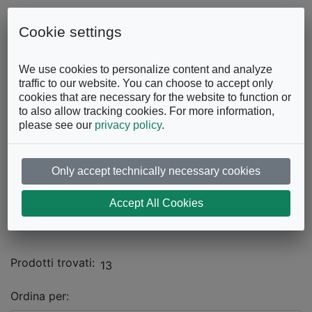
Skip to content
0863.997243
Contattaci
Cookie settings
Facebook
Instagram
YouTube
We use cookies to personalize content and analyze
traffic to our website. You can choose to accept only
cookies that are necessary for the website to function or
to also allow tracking cookies. For more information,
please see our
privacy policy
.
Only accept technically necessary cookies
Catalogo
Accept All Cookies
CAMERA DA LETTO
Cabine Armadio
Prodotti trovati:
13
Ordina per: