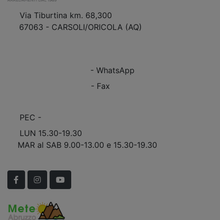
Via Tiburtina km. 68,300
67063 - CARSOLI/ORICOLA (AQ)
VEDI Come Raggiungerci
+39 0863.997243
+39 0863.997243
- WhatsApp
+39 0863.909408
- Fax
info@marinomobili.com
PEC -
marinomobilisnc@pec.it
LUN 15.30-19.30
MAR al SAB 9.00-13.00 e 15.30-19.30
Scopri Le APERTURE STRAORDINARIE!
Facebook
Instagram
YouTube