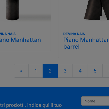
INA NAIS
DEVINA NAIS
iano Manhattan
Piano Manhatta
barrel
«
1
2
3
4
5
i prodotti, indica qui il tuo
Registrandoti con