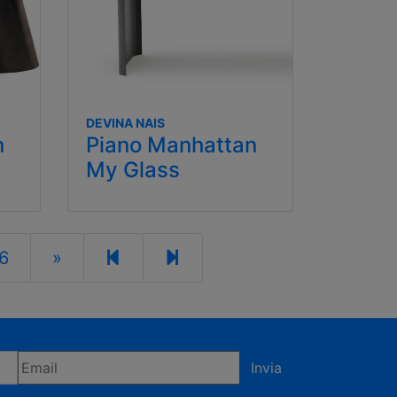
DEVINA NAIS
Piano Manhattan
n
My Glass
6
»
Invia
fermi di accettare la privacy policy