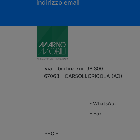
indirizzo email
Via Tiburtina km. 68,300
67063 - CARSOLI/ORICOLA (AQ)
VEDI Come Raggiungerci
+39 0863.997243
+39 0863.997243
- WhatsApp
+39 0863.909408
- Fax
info@marinomobili.com
PEC -
marinomobilisnc@pec.it