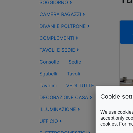
SOGGIORNO
CAMERA RAGAZZI
DIVANI E POLTRONE
COMPLEMENTI
TAVOLI E SEDIE
Consolle
Sedie
Sgabelli
Tavoli
Tavolini
VEDI TUTTE
Cookie sett
DECORAZIONE CASA
ILLUMINAZIONE
We use cookies 
accept only cook
UFFICIO
cookies. For mo
DEV