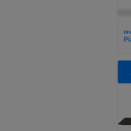
DEV
P