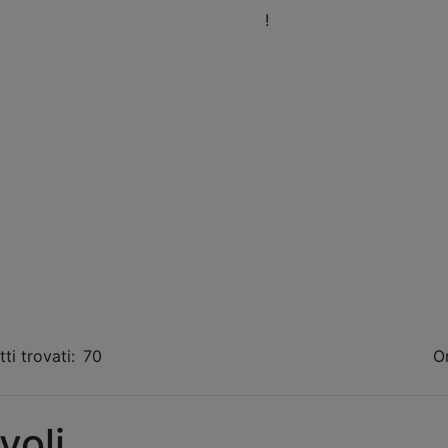
eni a trovarci nel nostro Showroom
!
Orari
Fissa 
ti trovati:
70
O
voli