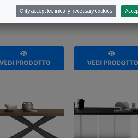
DEVINA NAIS
iano
Piano
Only accept technically necessary cookies
Accep
openhagen
Cosmopolitan
VEDI PRODOTTO
VEDI PRODOTT