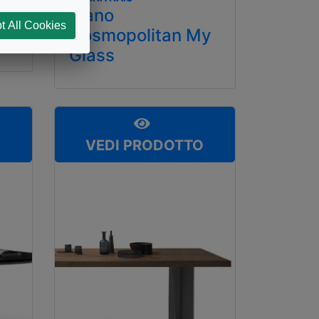
Piano
t All Cookies
Cosmopolitan My
Glass
O
VEDI PRODOTTO