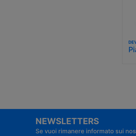
DEV
P
NEWSLETTERS
Se vuoi rimanere informato sui nostr