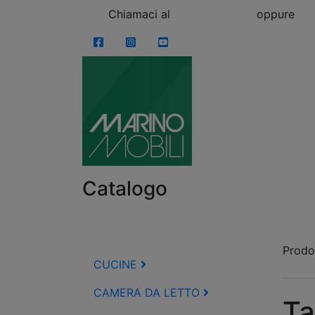
Skip to content
Chiamaci al
0863.997243
oppure
vi
Facebook
Instagram
YouTube
Catalogo
Prodot
CUCINE
CAMERA DA LETTO
Ta