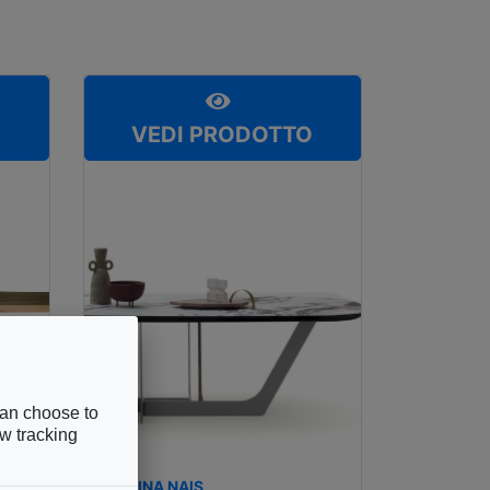
O
VEDI PRODOTTO
can choose to
ow tracking
DEVINA NAIS