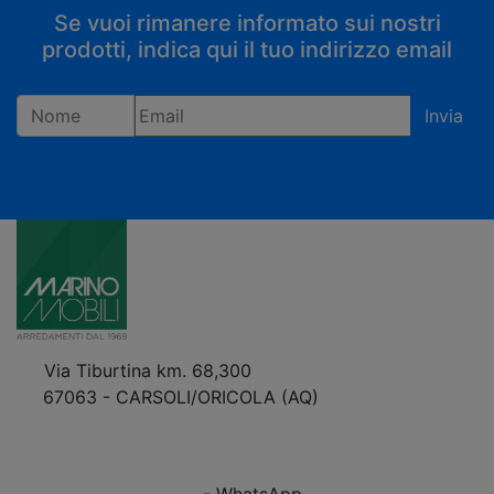
Se vuoi rimanere informato sui nostri
prodotti, indica qui il tuo indirizzo email
Invia
Registrandoti confermi di accettare la privacy policy
Via Tiburtina km. 68,300
67063 - CARSOLI/ORICOLA (AQ)
VEDI Come Raggiungerci
+39 0863.997243
+39 0863.997243
- WhatsApp