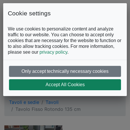
Skip to content
0863.997243
Contattaci
Cookie settings
Facebook
Instagram
YouTube
We use cookies to personalize content and analyze
traffic to our website. You can choose to accept only
cookies that are necessary for the website to function or
to also allow tracking cookies. For more information,
please see our
privacy policy
.
Only accept technically necessary cookies
Tavolo Fisso Rotondo
Accept All Cookies
135 cm
Tavoli e sedie
Tavoli
Tavolo Fisso Rotondo 135 cm