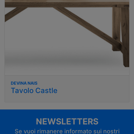
DEVINA NAIS
Tavolo Castle
NEWSLETTERS
Se vuoi rimanere informato sui nostri