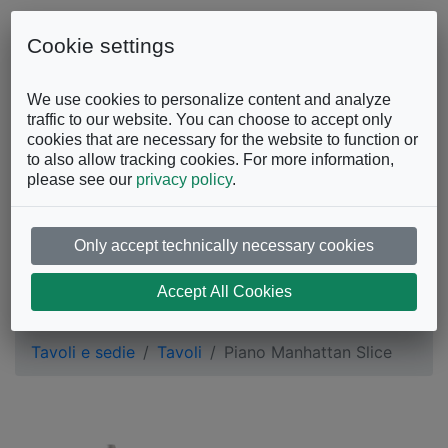
Skip to content
0863.997243
Contattaci
Cookie settings
Facebook
Instagram
YouTube
We use cookies to personalize content and analyze
traffic to our website. You can choose to accept only
cookies that are necessary for the website to function or
to also allow tracking cookies. For more information,
please see our
privacy policy
.
Only accept technically necessary cookies
Piano Manhattan
Accept All Cookies
Slice
Tavoli e sedie
Tavoli
Piano Manhattan Slice