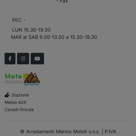
+39 0863.909408
- Fax
info@marinomobili.com
PEC -
marinomobilisnc@pec.it
LUN 15.30-19.30
MAR al SAB 9.00-13.00 e 15.30-19.30
Scopri Le APERTURE STRAORDINARIE!
Facebook
Instagram
YouTube
Stazione
Meteo A24
Carsoli-Oricola
© Arredamenti Marino Mobili s.n.c. | P.IVA