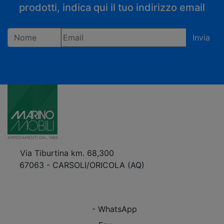
prodotti, indica qui il tuo indirizzo email
Invia
Registrandoti confermi di accettare la privacy policy
Via Tiburtina km. 68,300
67063 - CARSOLI/ORICOLA (AQ)
VEDI Come Raggiungerci
+39 0863.997243
+39 0863.997243
- WhatsApp