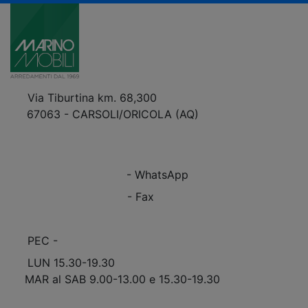
Via Tiburtina km. 68,300
67063 - CARSOLI/ORICOLA (AQ)
VEDI Come Raggiungerci
+39 0863.997243
+39 0863.997243
- WhatsApp
+39 0863.909408
- Fax
info@marinomobili.com
PEC -
marinomobilisnc@pec.it
LUN 15.30-19.30
MAR al SAB 9.00-13.00 e 15.30-19.30
Scopri Le APERTURE STRAORDINARIE!