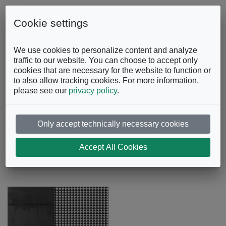
Skip to content
0863.997243
Contattaci
Cookie settings
Facebook
Instagram
YouTube
We use cookies to personalize content and analyze
traffic to our website. You can choose to accept only
cookies that are necessary for the website to function or
to also allow tracking cookies. For more information,
please see our
privacy policy
.
Only accept technically necessary cookies
Madia
Accept All Cookies
Ufficio
Archiviazione
Madia