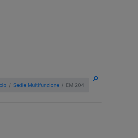
un Appuntamento!
cio
Sedie Multifunzione
EM 204