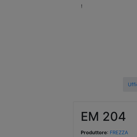
eni a trovarci nel nostro Showroom
!
Orari
Fissa 
Uffi
EM 204
Produttore
:
FREZZA