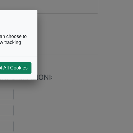
can choose to
ow tracking
243
t All Cookies
INFORMAZIONI: