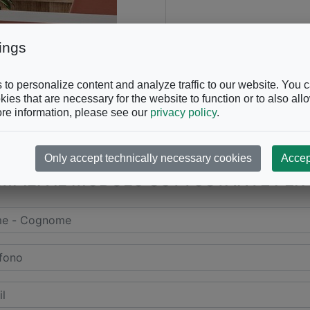
ings
to personalize content and analyze traffic to our website. You 
ies that are necessary for the website to function or to also all
re information, please see our
privacy policy
.
CHIAMACI AL
+39 0863.997
Only accept technically necessary cookies
Accep
PILA IL MODULO SOTTOSTANTE PER 