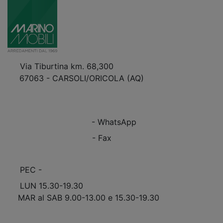
Via Tiburtina km. 68,300
67063 - CARSOLI/ORICOLA (AQ)
VEDI Come Raggiungerci
+39 0863.997243
+39 0863.997243
- WhatsApp
+39 0863.909408
- Fax
info@marinomobili.com
PEC -
marinomobilisnc@pec.it
LUN 15.30-19.30
MAR al SAB 9.00-13.00 e 15.30-19.30
Scopri Le APERTURE STRAORDINARIE!