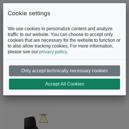
Skip to content
0863.997243
Contattaci
Cookie settings
Facebook
Instagram
YouTube
We use cookies to personalize content and analyze
traffic to our website. You can choose to accept only
cookies that are necessary for the website to function or
to also allow tracking cookies. For more information,
please see our
privacy policy
.
Only accept technically necessary cookies
Kaleidos
Accept All Cookies
Ufficio
Reception
Kaleidos