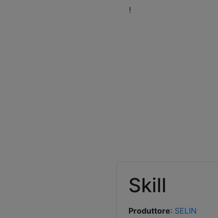
eni a trovarci nel nostro Showroom
!
Orari
Fissa 
Skill
Produttore
:
SELIN