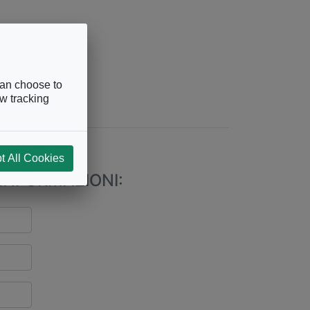
can choose to
ow tracking
243
t All Cookies
INFORMAZIONI: