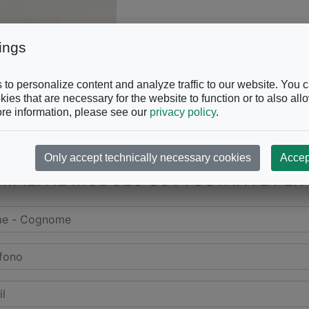
ings
to personalize content and analyze traffic to our website. You 
ies that are necessary for the website to function or to also all
re information, please see our
privacy policy
.
CHIAMACI AL
+39 0863.997
Only accept technically necessary cookies
Accep
PILA IL MODULO SOTTOSTANTE PER 