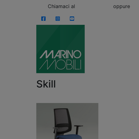
Skip to content
Chiamaci al
0863.997243
oppure
vi
Facebook
Instagram
YouTube
Skill