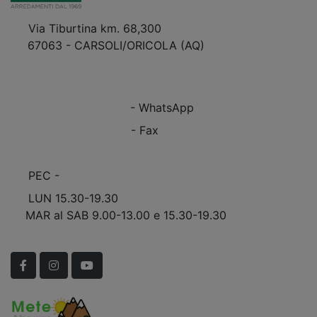
Via Tiburtina km. 68,300
67063 - CARSOLI/ORICOLA (AQ)
VEDI Come Raggiungerci
+39 0863.997243
+39 0863.997243
- WhatsApp
+39 0863.909408
- Fax
info@marinomobili.com
PEC -
marinomobilisnc@pec.it
LUN 15.30-19.30
MAR al SAB 9.00-13.00 e 15.30-19.30
Scopri Le APERTURE STRAORDINARIE!
Facebook
Instagram
YouTube