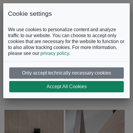
Skip to content
0863.997243
Contattaci
Cookie settings
Facebook
Instagram
YouTube
We use cookies to personalize content and analyze
traffic to our website. You can choose to accept only
cookies that are necessary for the website to function or
to also allow tracking cookies. For more information,
please see our
privacy policy
.
Only accept technically necessary cookies
Better
Accept All Cookies
Ufficio
Librerie
Better