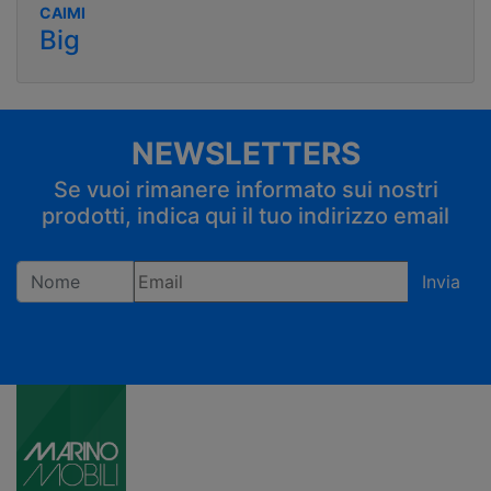
CAIMI
Big
NEWSLETTERS
Se vuoi rimanere informato sui nostri
prodotti, indica qui il tuo indirizzo email
Invia
Registrandoti confermi di accettare la privacy policy