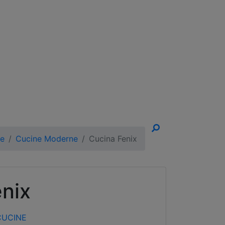
un Appuntamento!
ne
Cucine Moderne
Cucina Fenix
nix
CUCINE