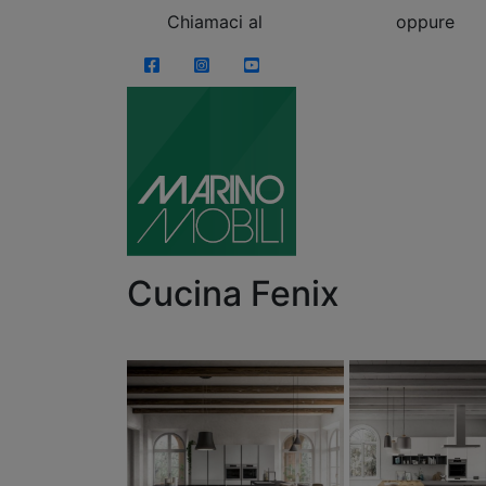
Skip to content
Chiamaci al
0863.997243
oppure
vi
Facebook
Instagram
YouTube
Cucina Fenix