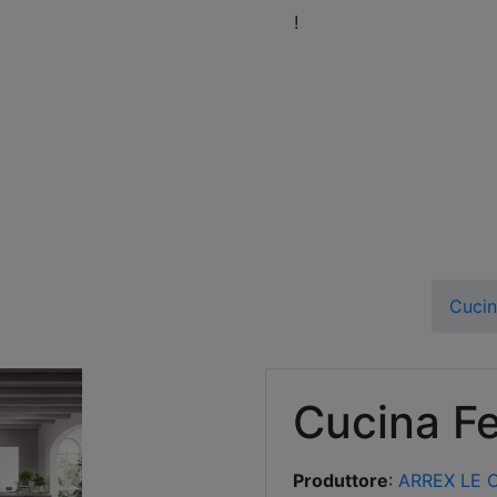
eni a trovarci nel nostro Showroom
!
Orari
Fissa 
Cuci
Cucina Fe
Produttore
:
ARREX LE 