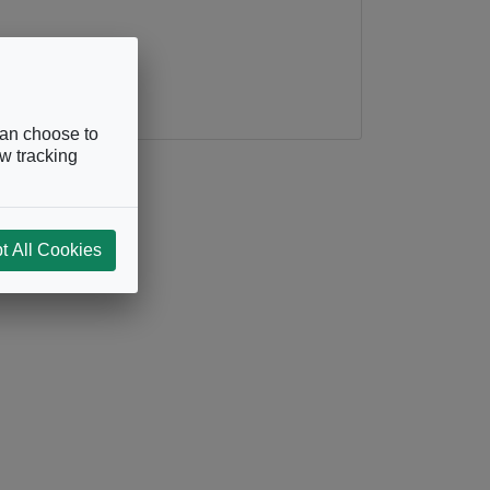
can choose to
ow tracking
t All Cookies