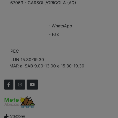
67063 - CARSOLI/ORICOLA (AQ)
VEDI Come Raggiungerci
+39 0863.997243
+39 0863.997243
- WhatsApp
+39 0863.909408
- Fax
info@marinomobili.com
PEC -
marinomobilisnc@pec.it
LUN 15.30-19.30
MAR al SAB 9.00-13.00 e 15.30-19.30
Scopri Le APERTURE STRAORDINARIE!
Facebook
Instagram
YouTube
Stazione