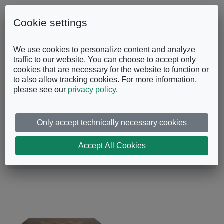
Skip to content
0863.997243
Contattaci
Cookie settings
Facebook
Instagram
YouTube
We use cookies to personalize content and analyze
traffic to our website. You can choose to accept only
cookies that are necessary for the website to function or
to also allow tracking cookies. For more information,
please see our
privacy policy
.
Only accept technically necessary cookies
Tavolo Spider
Accept All Cookies
Tavoli e sedie
Tavoli
Tavolo Spider