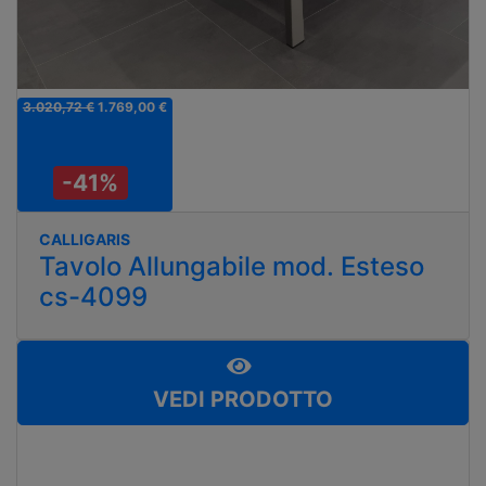
3.020,72 €
1.769,00 €
-41%
CALLIGARIS
Tavolo Allungabile mod. Esteso
cs-4099
VEDI PRODOTTO