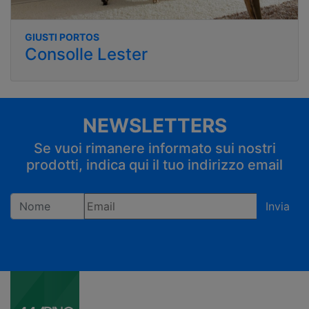
GIUSTI PORTOS
Consolle Lester
NEWSLETTERS
Se vuoi rimanere informato sui nostri
prodotti, indica qui il tuo indirizzo email
Invia
Registrandoti confermi di accettare la privacy policy