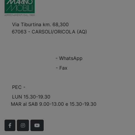
Via Tiburtina km. 68,300
67063 - CARSOLI/ORICOLA (AQ)
VEDI Come Raggiungerci
+39 0863.997243
+39 0863.997243
- WhatsApp
+39 0863.909408
- Fax
info@marinomobili.com
PEC -
marinomobilisnc@pec.it
LUN 15.30-19.30
MAR al SAB 9.00-13.00 e 15.30-19.30
Scopri Le APERTURE STRAORDINARIE!
Facebook
Instagram
YouTube