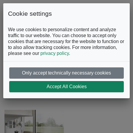
Skip to content
0863.997243
Contattaci
Cookie settings
Facebook
Instagram
YouTube
We use cookies to personalize content and analyze
traffic to our website. You can choose to accept only
cookies that are necessary for the website to function or
to also allow tracking cookies. For more information,
please see our
privacy policy
.
Only accept technically necessary cookies
Consolle Pinocchio
Accept All Cookies
Tavoli e sedie
Consolle
Consolle Pinocchio