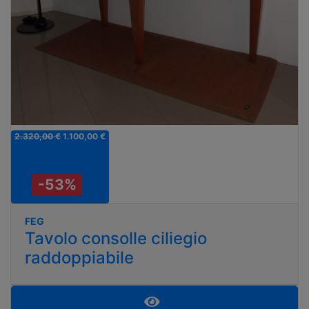
2.320,00 €
1.100,00 €
-53%
FEG
Tavolo consolle ciliegio
raddoppiabile