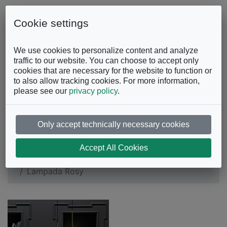
Skip to content
0863.997243
Contattaci
Cookie settings
Facebook
Instagram
YouTube
We use cookies to personalize content and analyze
traffic to our website. You can choose to accept only
cookies that are necessary for the website to function or
to also allow tracking cookies. For more information,
please see our
privacy policy
.
Only accept technically necessary cookies
Lampada Rosy
Accept All Cookies
Illuminazione
Lampade a sospensione
Lampada Rosy