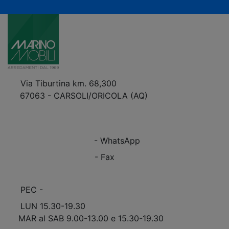
Via Tiburtina km. 68,300
67063 - CARSOLI/ORICOLA (AQ)
VEDI Come Raggiungerci
+39 0863.997243
+39 0863.997243
- WhatsApp
+39 0863.909408
- Fax
info@marinomobili.com
PEC -
marinomobilisnc@pec.it
LUN 15.30-19.30
MAR al SAB 9.00-13.00 e 15.30-19.30