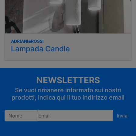
ADRIANI&ROSSI
Lampada Candle
NEWSLETTERS
Se vuoi rimanere informato sui nostri
prodotti, indica qui il tuo indirizzo email
Invia
Registrandoti confermi di accettare la privacy policy