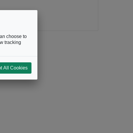
can choose to
ow tracking
t All Cookies