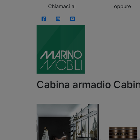
Skip to content
Chiamaci al
0863.997243
oppure
vi
Facebook
Instagram
YouTube
Cabina armadio Cabi