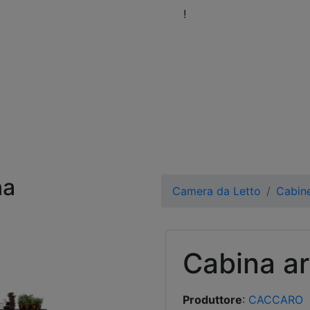
eni a trovarci nel nostro Showroom
!
Orari
Fissa 
na
Camera da Letto
Cabin
Cabina a
Produttore
:
CACCARO