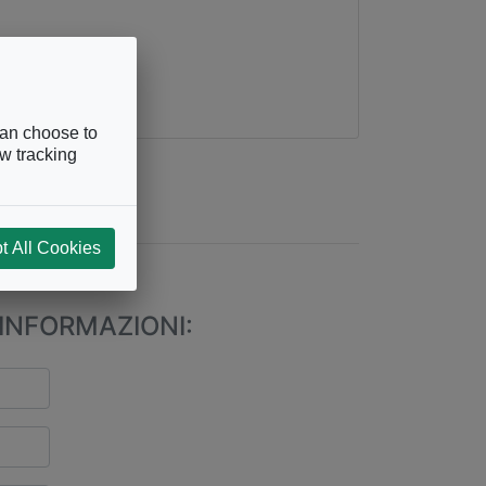
can choose to
ow tracking
t All Cookies
243
INFORMAZIONI: