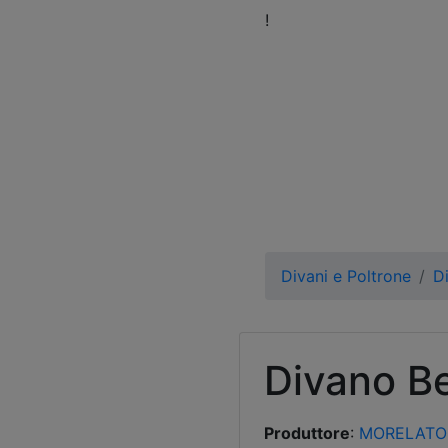
eni a trovarci nel nostro Showroom
!
Orari
Fissa 
Divani e Poltrone
D
Divano Be
Produttore
:
MORELATO