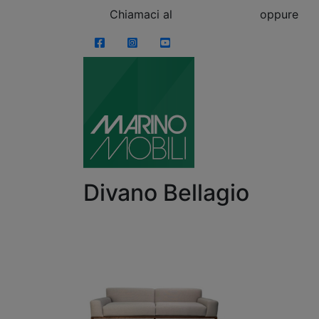
Skip to content
Chiamaci al
0863.997243
oppure
vi
Facebook
Instagram
YouTube
Divano Bellagio