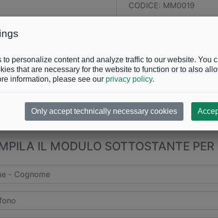
CODICE: MM0019
TAGS:
ings
to personalize content and analyze traffic to our website. You 
ies that are necessary for the website to function or to also all
re information, please see our
privacy policy
.
Only accept technically necessary cookies
Accep
CHIAMACI AL
+39 0863.997
PILA IL MODULO SOTTOSTANTE PER 