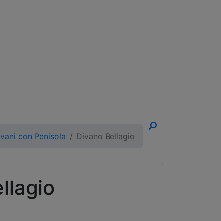
un Appuntamento!
ivani con Penisola
Divano Bellagio
llagio