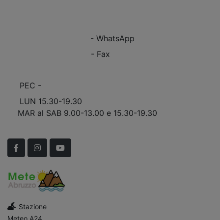
VEDI Come Raggiungerci
+39 0863.997243
+39 0863.997243
- WhatsApp
+39 0863.909408
- Fax
info@marinomobili.com
PEC -
marinomobilisnc@pec.it
LUN 15.30-19.30
MAR al SAB 9.00-13.00 e 15.30-19.30
Scopri Le APERTURE STRAORDINARIE!
Facebook
Instagram
YouTube
Stazione
Meteo A24