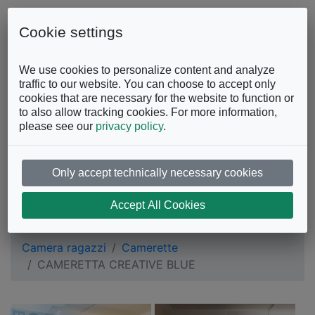
Skip to content
0863.997243
Contattaci
Cookie settings
Facebook
Instagram
YouTube
We use cookies to personalize content and analyze
traffic to our website. You can choose to accept only
cookies that are necessary for the website to function or
to also allow tracking cookies. For more information,
please see our
privacy policy
.
Only accept technically necessary cookies
CAMERETTA
Accept All Cookies
CREATIVE BLUE
Camera ragazzi
Camerette
CAMERETTA CREATIVE BLUE