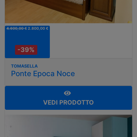
4.600,00 €
2.800,00 €
-39%
TOMASELLA
Ponte Epoca Noce
VEDI PRODOTTO