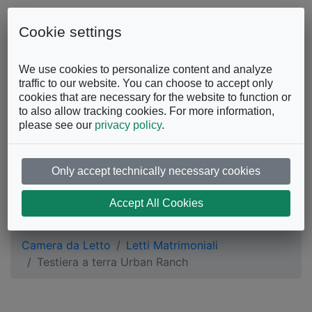
Skip to content
0863.997243
Contattaci
Cookie settings
Facebook
Instagram
YouTube
We use cookies to personalize content and analyze
traffic to our website. You can choose to accept only
cookies that are necessary for the website to function or
to also allow tracking cookies. For more information,
please see our
privacy policy
.
Only accept technically necessary cookies
Testiera a terra Urban
Accept All Cookies
Ranch
Camera da Letto
Letti Matrimoniali
Testiera a terra Urban Ranch