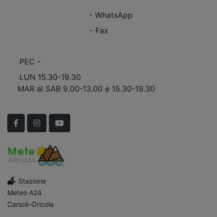
+39 0863.997243
- WhatsApp
+39 0863.909408
- Fax
info@marinomobili.com
PEC -
marinomobilisnc@pec.it
LUN 15.30-19.30
MAR al SAB 9.00-13.00 e 15.30-19.30
Scopri Le APERTURE STRAORDINARIE!
Facebook
Instagram
YouTube
Stazione
Meteo A24
Carsoli-Oricola