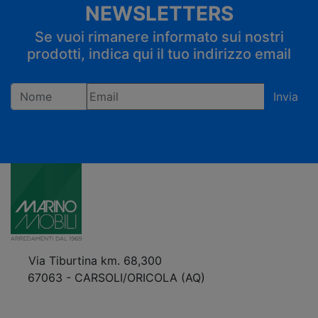
NEWSLETTERS
Se vuoi rimanere informato sui nostri
prodotti, indica qui il tuo indirizzo email
Invia
Registrandoti confermi di accettare la privacy policy
Via Tiburtina km. 68,300
67063 - CARSOLI/ORICOLA (AQ)
VEDI Come Raggiungerci
+39 0863.997243