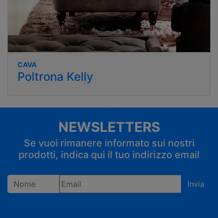
CAVA
Poltrona Kelly
NEWSLETTERS
Se vuoi rimanere informato sui nostri
prodotti, indica qui il tuo indirizzo email
Invia
Registrandoti confermi di accettare la privacy policy