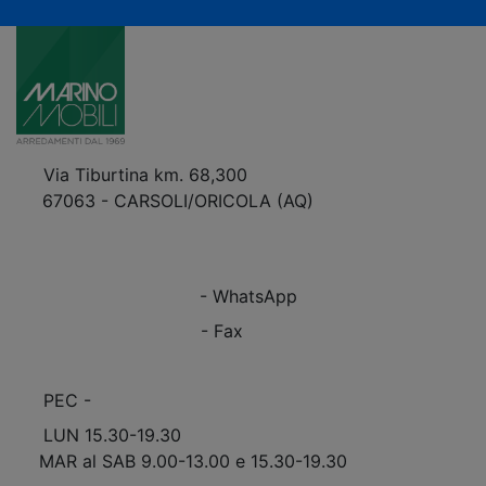
Via Tiburtina km. 68,300
67063 - CARSOLI/ORICOLA (AQ)
VEDI Come Raggiungerci
+39 0863.997243
+39 0863.997243
- WhatsApp
+39 0863.909408
- Fax
info@marinomobili.com
PEC -
marinomobilisnc@pec.it
LUN 15.30-19.30
MAR al SAB 9.00-13.00 e 15.30-19.30