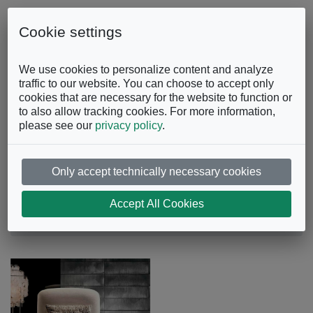
Skip to content
0863.997243
Contattaci
Cookie settings
Facebook
Instagram
YouTube
We use cookies to personalize content and analyze
traffic to our website. You can choose to accept only
cookies that are necessary for the website to function or
to also allow tracking cookies. For more information,
please see our
privacy policy
.
Only accept technically necessary cookies
Poltrona Piccadilly
Accept All Cookies
Divani e Poltrone
Poltrone
Poltrona Piccadilly