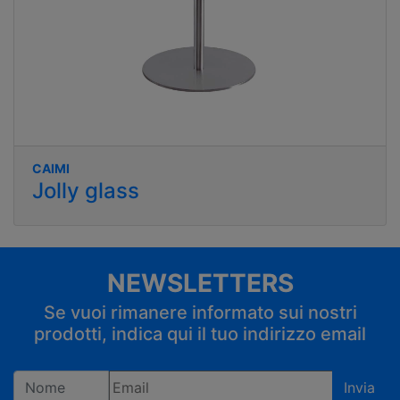
CAIMI
Jolly glass
NEWSLETTERS
Se vuoi rimanere informato sui nostri
prodotti, indica qui il tuo indirizzo email
Invia