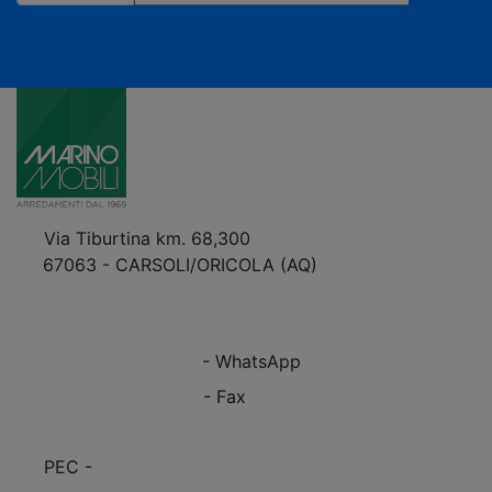
Registrandoti confermi di accettare la privacy policy
Via Tiburtina km. 68,300
67063 - CARSOLI/ORICOLA (AQ)
VEDI Come Raggiungerci
+39 0863.997243
+39 0863.997243
- WhatsApp
+39 0863.909408
- Fax
info@marinomobili.com
PEC -
marinomobilisnc@pec.it