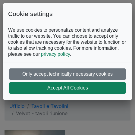
Skip to content
0863.997243
Contattaci
Cookie settings
Facebook
Instagram
YouTube
We use cookies to personalize content and analyze
traffic to our website. You can choose to accept only
cookies that are necessary for the website to function or
to also allow tracking cookies. For more information,
please see our
privacy policy
.
Only accept technically necessary cookies
Velvet - tavoli
Accept All Cookies
riunione
Ufficio
Tavoli e Tavolini
Velvet - tavoli riunione