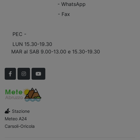
+39 0863.997243
- WhatsApp
+39 0863.909408
- Fax
info@marinomobili.com
PEC -
marinomobilisnc@pec.it
LUN 15.30-19.30
MAR al SAB 9.00-13.00 e 15.30-19.30
Scopri Le APERTURE STRAORDINARIE!
Facebook
Instagram
YouTube
Stazione
Meteo A24
Carsoli-Oricola