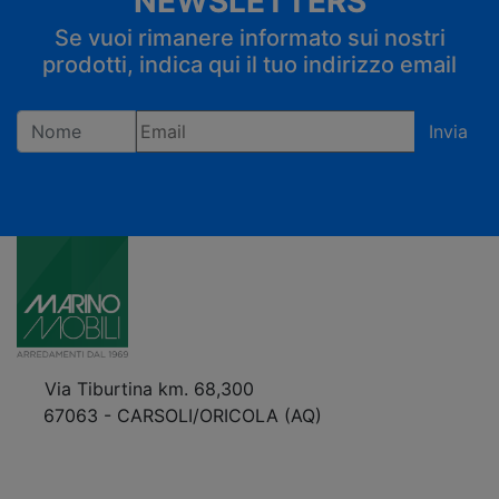
NEWSLETTERS
Se vuoi rimanere informato sui nostri
prodotti, indica qui il tuo indirizzo email
Invia
Registrandoti confermi di accettare la privacy policy
Via Tiburtina km. 68,300
67063 - CARSOLI/ORICOLA (AQ)
VEDI Come Raggiungerci
+39 0863.997243