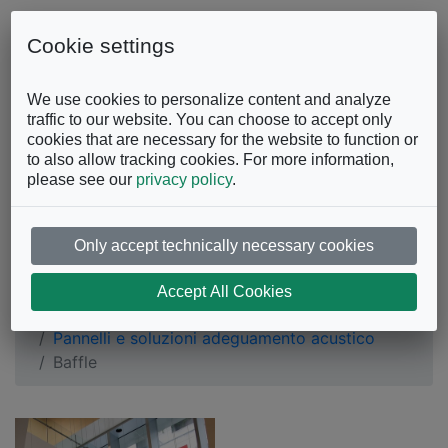
Skip to content
0863.997243
Contattaci
Cookie settings
Facebook
Instagram
YouTube
We use cookies to personalize content and analyze
traffic to our website. You can choose to accept only
cookies that are necessary for the website to function or
to also allow tracking cookies. For more information,
please see our
privacy policy
.
Only accept technically necessary cookies
Baffle
Accept All Cookies
Ufficio
Pannelli e soluzioni adeguamento acustico
Baffle