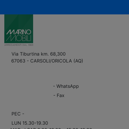
Via Tiburtina km. 68,300
67063 - CARSOLI/ORICOLA (AQ)
VEDI Come Raggiungerci
+39 0863.997243
+39 0863.997243
- WhatsApp
+39 0863.909408
- Fax
info@marinomobili.com
PEC -
marinomobilisnc@pec.it
LUN 15.30-19.30