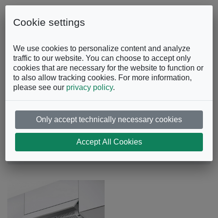
Skip to content
0863.997243
Contattaci
Cookie settings
Facebook
Instagram
YouTube
We use cookies to personalize content and analyze
traffic to our website. You can choose to accept only
cookies that are necessary for the website to function or
to also allow tracking cookies. For more information,
please see our
privacy policy
.
Only accept technically necessary cookies
Cappa 2152
Accept All Cookies
Elettrodomestici
Cappe
Cappa 2152