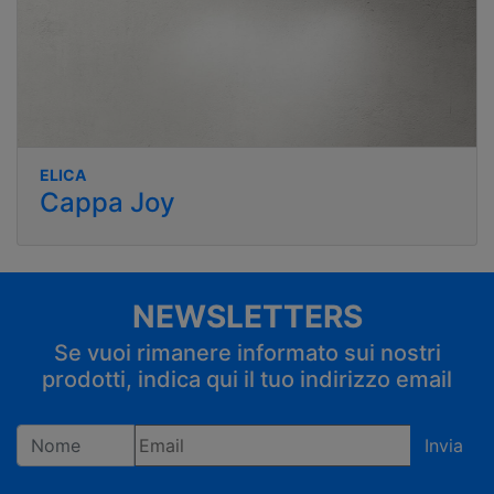
ELICA
Cappa Joy
NEWSLETTERS
Se vuoi rimanere informato sui nostri
prodotti, indica qui il tuo indirizzo email
Invia
Registrandoti confermi di accettare la privacy policy