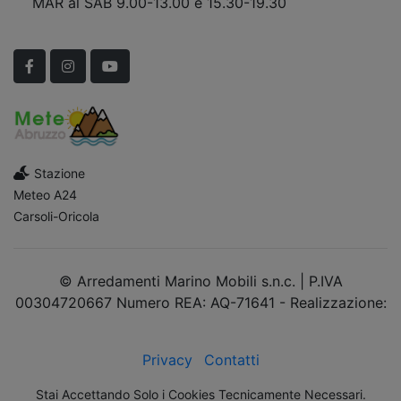
MAR al SAB 9.00-13.00 e 15.30-19.30
Scopri Le APERTURE STRAORDINARIE!
Facebook
Instagram
YouTube
Stazione
Meteo A24
Carsoli-Oricola
© Arredamenti Marino Mobili s.n.c. | P.IVA
00304720667 Numero REA: AQ-71641 - Realizzazione:
dimsolutions.it
Privacy
Contatti
Stai Accettando Solo i Cookies Tecnicamente Necessari.