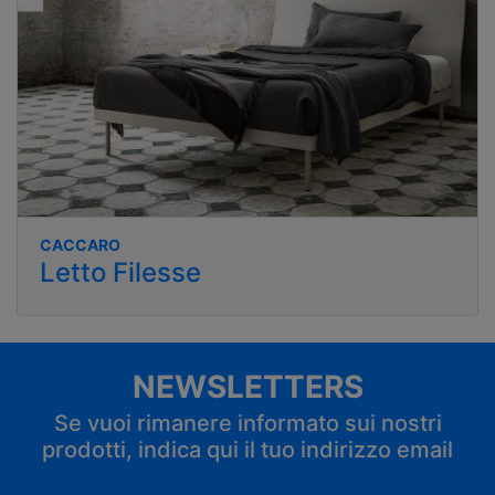
CACCARO
Letto Filesse
NEWSLETTERS
Se vuoi rimanere informato sui nostri
prodotti, indica qui il tuo indirizzo email