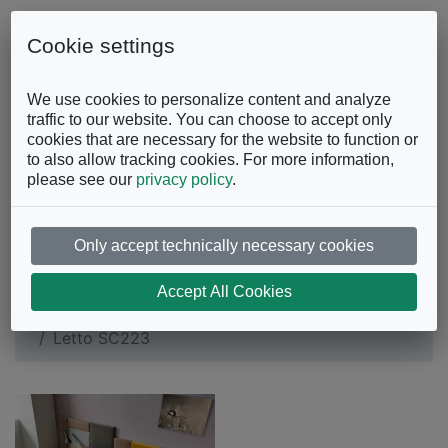
Skip to content
0863.997243
Contattaci
Cookie settings
Facebook
Instagram
YouTube
We use cookies to personalize content and analyze
traffic to our website. You can choose to accept only
cookies that are necessary for the website to function or
to also allow tracking cookies. For more information,
please see our
privacy policy
.
Only accept technically necessary cookies
Letto SC223
Accept All Cookies
Camera da Letto
Letti Matrimoniali
Letto SC223