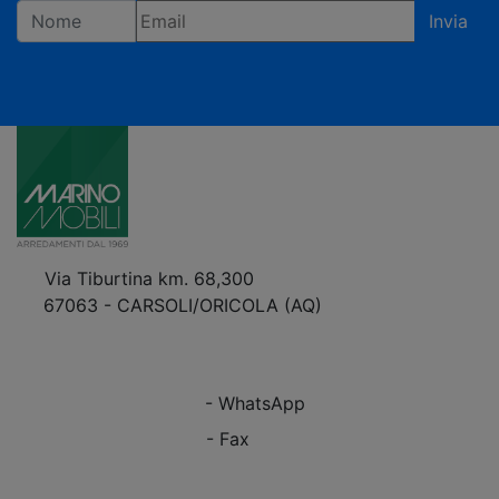
Invia
Registrandoti confermi di accettare la privacy policy
Via Tiburtina km. 68,300
67063 - CARSOLI/ORICOLA (AQ)
VEDI Come Raggiungerci
+39 0863.997243
+39 0863.997243
- WhatsApp
+39 0863.909408
- Fax
info@marinomobili.com