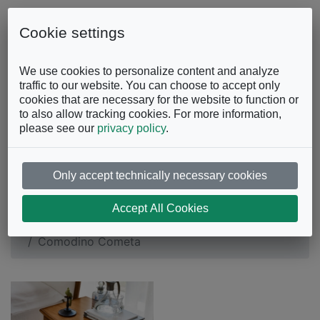
Skip to content
0863.997243
Contattaci
Cookie settings
Facebook
Instagram
YouTube
We use cookies to personalize content and analyze
traffic to our website. You can choose to accept only
cookies that are necessary for the website to function or
to also allow tracking cookies. For more information,
please see our
privacy policy
.
Only accept technically necessary cookies
Comodino Cometa
Accept All Cookies
Camera da Letto
Comodini
Comodino Cometa