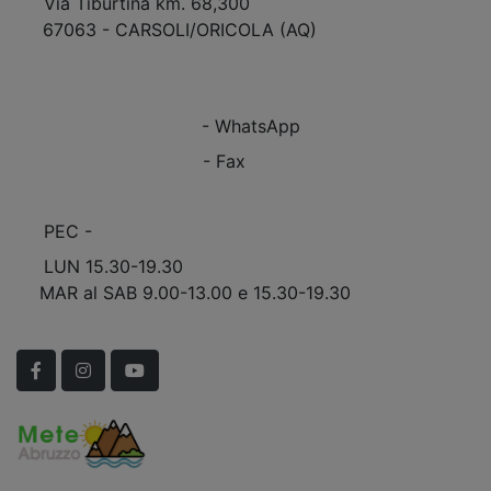
Via Tiburtina km. 68,300
67063 - CARSOLI/ORICOLA (AQ)
VEDI Come Raggiungerci
+39 0863.997243
+39 0863.997243
- WhatsApp
+39 0863.909408
- Fax
info@marinomobili.com
PEC -
marinomobilisnc@pec.it
LUN 15.30-19.30
MAR al SAB 9.00-13.00 e 15.30-19.30
Scopri Le APERTURE STRAORDINARIE!
Facebook
Instagram
YouTube