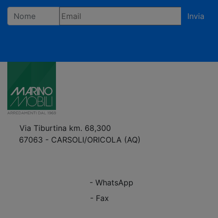
Invia
Registrandoti confermi di accettare la privacy policy
Via Tiburtina km. 68,300
67063 - CARSOLI/ORICOLA (AQ)
VEDI Come Raggiungerci
+39 0863.997243
+39 0863.997243
- WhatsApp
+39 0863.909408
- Fax
info@marinomobili.com