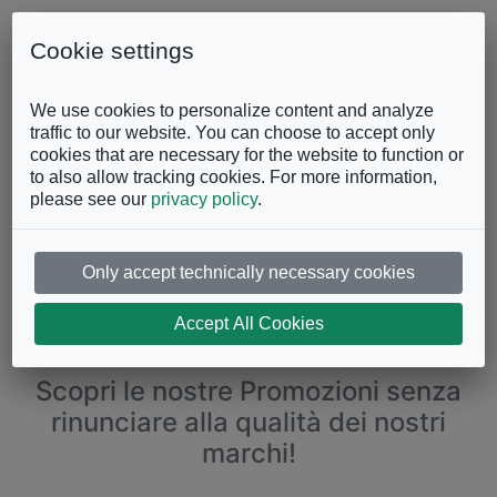
Skip to content
0863.997243
Contattaci
Cookie settings
Facebook
Instagram
YouTube
We use cookies to personalize content and analyze
traffic to our website. You can choose to accept only
cookies that are necessary for the website to function or
to also allow tracking cookies. For more information,
please see our
privacy policy
.
Only accept technically necessary cookies
Accept All Cookies
PROMOZIONI
Scopri le nostre Promozioni senza
rinunciare alla qualità dei nostri
marchi!