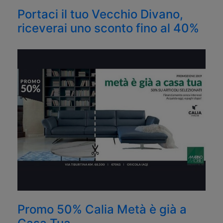
Portaci il tuo Vecchio Divano,
riceverai uno sconto fino al 40%
Promo 50% Calia Metà è già a