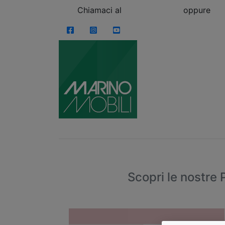
Skip to content
Chiamaci al
0863.997243
oppure
vi
Facebook
Instagram
YouTube
Scopri le nostre 