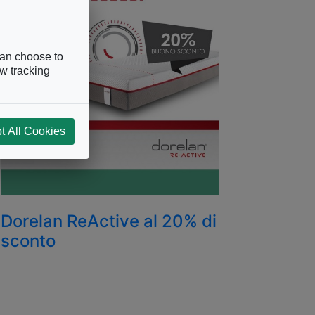
can choose to
ow tracking
t All Cookies
Dorelan ReActive al 20% di
sconto