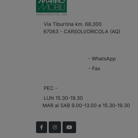
Via Tiburtina km. 68,300
67063 - CARSOLI/ORICOLA (AQ)
VEDI Come Raggiungerci
+39 0863.997243
+39 0863.997243
- WhatsApp
+39 0863.909408
- Fax
info@marinomobili.com
PEC -
marinomobilisnc@pec.it
LUN 15.30-19.30
MAR al SAB 9.00-13.00 e 15.30-19.30
Scopri Le APERTURE STRAORDINARIE!
Facebook
Instagram
YouTube