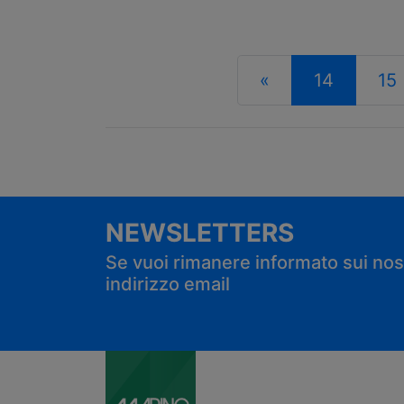
«
14
15
NEWSLETTERS
Se vuoi rimanere informato sui nostr
indirizzo email