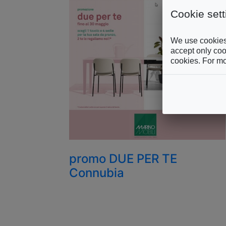
Cookie sett
We use cookies 
accept only cook
cookies. For mo
promo DUE PER TE
Connubia