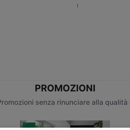
eni a trovarci nel nostro Showroom
!
Orari
Fissa 
PROMOZIONI
Promozioni senza rinunciare alla qualità 