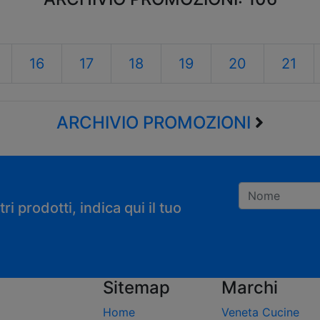
16
17
18
19
20
21
ARCHIVIO PROMOZIONI
i prodotti, indica qui il tuo
Registrandoti con
Sitemap
Marchi
Home
Veneta Cucine