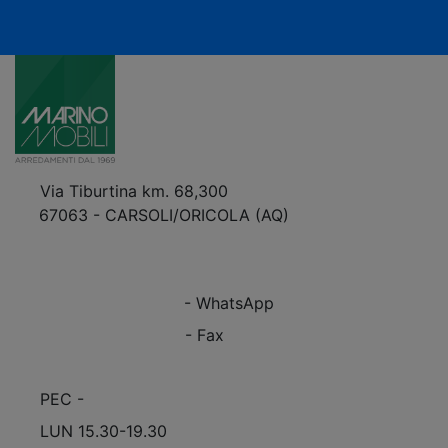
Via Tiburtina km. 68,300
67063 - CARSOLI/ORICOLA (AQ)
VEDI Come Raggiungerci
+39 0863.997243
+39 0863.997243
- WhatsApp
+39 0863.909408
- Fax
info@marinomobili.com
PEC -
marinomobilisnc@pec.it
LUN 15.30-19.30