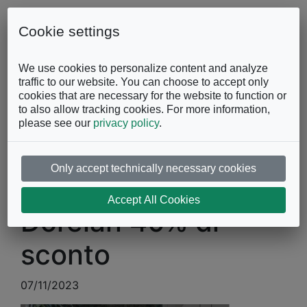
Skip to content
0863.997243
Contattaci
Cookie settings
Facebook
Instagram
YouTube
We use cookies to personalize content and analyze
traffic to our website. You can choose to accept only
cookies that are necessary for the website to function or
to also allow tracking cookies. For more information,
please see our
privacy policy
.
Only accept technically necessary cookies
Black Friday
Accept All Cookies
Dorelan 40% di
sconto
07/11/2023